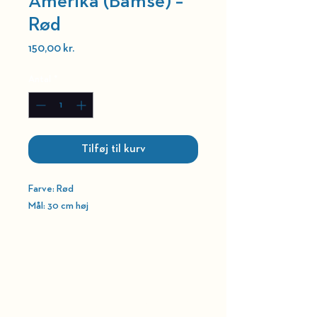
Amerika (Bamse) –
Rød
Pris
150,00 kr.
Antal
*
Tilføj til kurv
Farve: Rød
Mål: 30 cm høj
HOLD DIG OPDATERET
BELLEVUE TEATRET