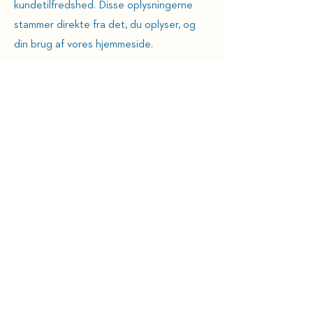
kundetilfredshed. Disse oplysningerne
stammer direkte fra det, du oplyser, og
din brug af vores hjemmeside.
VIDEREGIVELSE
Dine personoplysninger vil ikke blive
videregivet til tredjeparter uden for
Bellevue Teatret, medmindre du har
samtykket til en sådan videregivelse, eller
det følger af lov- eller myndighedskrav.
Videregivelse vil tillige kunne ske i
forbindelse med fusion/opkøb/salg.
OPBEVARING
Dine personoplysninger vil blive
opbevaret så længe det er nødvendigt