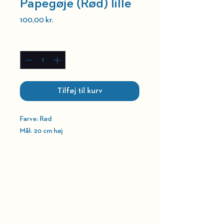
Papegøje (Rød) lille
Pris
100,00 kr.
Antal
*
Tilføj til kurv
Farve: Rød
Mål: 20 cm høj
HOLD DIG OPDATERET
BELLEVUE TEATRET
Strandvejen 451​