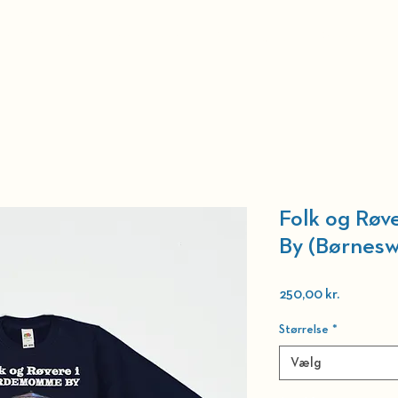
r
Billetter
Teatret
Merchandise
Kontakt
Presse
Ve
Folk og Rø
By (Børnesw
Pris
250,00 kr.
Størrelse
*
Vælg