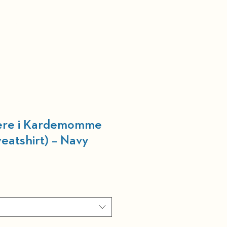
nneforening
Kurv
vere i Kardemomme
eatshirt) – Navy