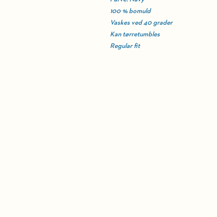
100 % bomuld
Vaskes ved 40 grader
Kan tørretumbles
Regular fit
BELLEVUE TEATR
Strandvejen 451​
2930 Klampenborg
Administration:
39 63 49 00 (hverdage 10 - 1
BILLETTELEFON
Ticketmaster: 38 48 16 30 (hv