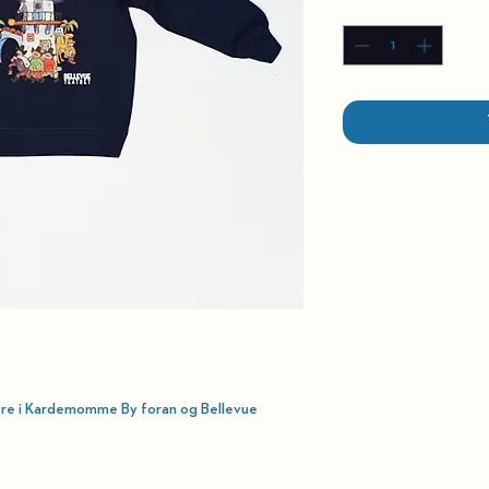
Antal
*
ere i Kardemomme By
foran og Bellevue