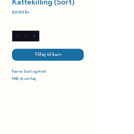
Kattekilling (Sort)
Pris
50,00 kr.
Antal
*
Tilføj til kurv
Farve: Sort og hvid
Mål: 15 cm høj
HOLD DIG OPDATERET
BELLEVUE TEATRET
Strandvejen 451​