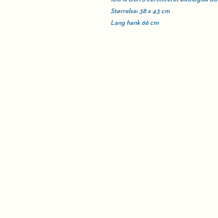
Størrelse: 38 x 43 cm
Lang hank 66 cm
BELLEVUE TEATR
Strandvejen 451​
2930 Klampenborg
Administration:
39 63 49 00 (hverdage 10 - 1
BILLETTELEFON
Ticketmaster: 38 48 16 30 (hv
Kørestol- og ledsagerpladser