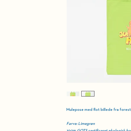
Mulepose med flot billede fra forest
Farve: Limegrøn
100% GOTS certificeret økologisk b