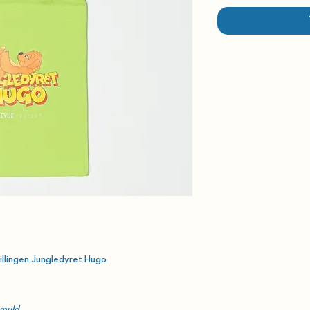
illingen
Jungledyret Hugo
omuld