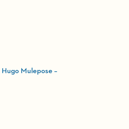
nneforening
Kurv
t Hugo Mulepose –