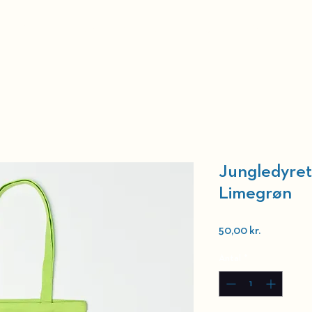
r
Billetter
Teatret
Merchandise
Kontakt
Presse
Ve
Jungledyre
Limegrøn
Pris
50,00 kr.
Antal
*