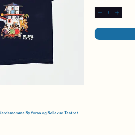
Antal
*
i Kardemomme By
foran og Bellevue Teatret