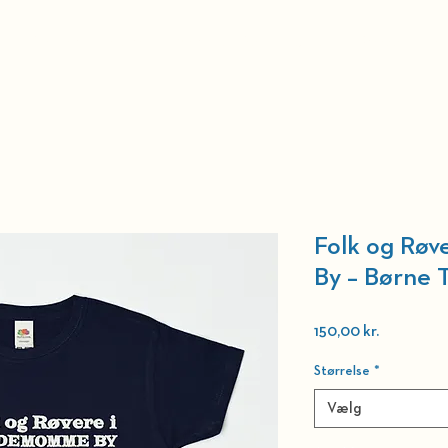
r
Billetter
Teatret
Merchandise
Kontakt
Presse
Ve
Folk og Rø
By – Børne T
Pris
150,00 kr.
Størrelse
*
Vælg