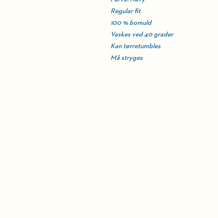
Regular fit
100 % bomuld
Vaskes ved 40 grader
Kan tørretumbles
Må stryges
BELLEVUE TEATR
Strandvejen 451​
2930 Klampenborg
Administration:
39 63 49 00 (hverdage 10 - 1
BILLETTELEFON