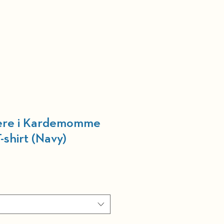
nneforening
Kurv
vere i Kardemomme
-shirt (Navy)