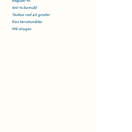
Regular fit
100 % bomuld
Vaskes ved 40 grader
Kan tørretumbles
Må stryges
HOLD DIG OPDATERET
BELLEVUE TEATRET
Strandvejen 451​
2930 Klampenborg
Administration:
39 63 49 00 (hverdage 10 - 14)
BILLETTELEFON
Ticketmaster:
38 48 16 30
(hverdage 10 - 15)