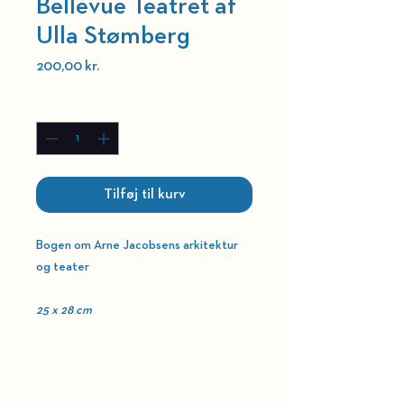
Bellevue Teatret af
Ulla Stømberg
Pris
200,00 kr.
Antal
*
Tilføj til kurv
Bogen om Arne Jacobsens arkitektur
og teater
25 x 28 cm