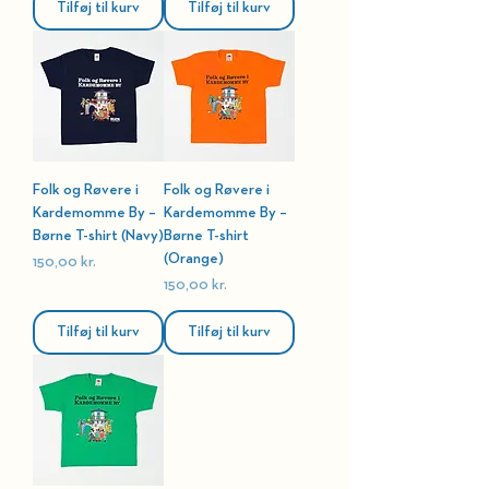
Tilføj til kurv
Tilføj til kurv
Folk og Røvere i
Folk og Røvere i
Kardemomme By –
Kardemomme By –
Børne T-shirt (Navy)
Børne T-shirt
(Orange)
Pris
150,00 kr.
Pris
150,00 kr.
Tilføj til kurv
Tilføj til kurv