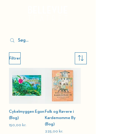
Kurv
Filtrer
Cykelmyggen Egon
Folk og Røvere i
(Bog)
Kardemomme By
(Bog)
Pris
150,00 kr.
Pris
225,00 kr.