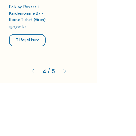
Folk og Røvere i
Kardemomme By –
Børne T-shirt (Grøn)
Pris
150,00 kr.
Tilføj til kurv
4
/
5
Webshop
HOLD DIG OPDATERET
BELLEVUE TEATRET
Strandvejen 451​