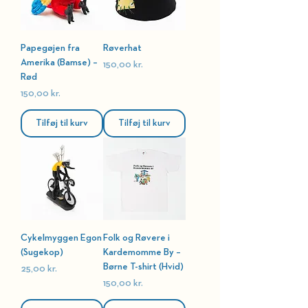
Papegøjen fra
Røverhat
Amerika (Bamse) –
Pris
150,00 kr.
Rød
Pris
150,00 kr.
Tilføj til kurv
Tilføj til kurv
Cykelmyggen Egon
Folk og Røvere i
(Sugekop)
Kardemomme By –
Børne T-shirt (Hvid)
Pris
25,00 kr.
Pris
150,00 kr.