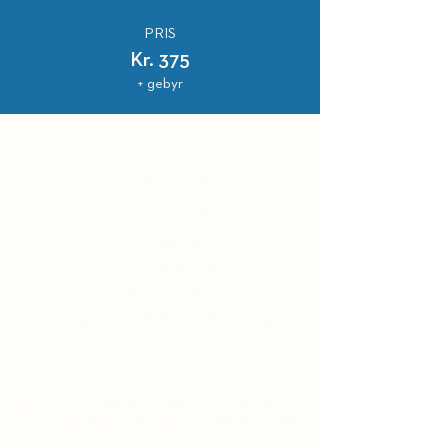
PRIS
Kr. 375
+ gebyr
HOLD DIG OPDATERET
BELLEVUE TEATRET
Strandvejen 451​
2930 Klampenborg
Administration:
39 63 49 00 (hverdage 10 - 14)
BILLETTELEFON
Ticketmaster:
38 48 16 30
(hverdage 10 - 15)
Kørestol- og ledsagerpladser:
38 48 16 33