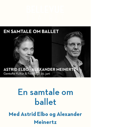
Kurv
En samtale om
ballet
Med Astrid Elbo og Alexander
Meinertz