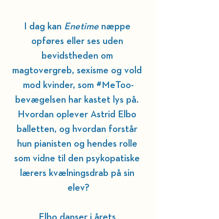
I dag kan
 Enetime
 næppe 
opføres eller ses uden 
bevidstheden om 
magtovergreb, sexisme og vold 
mod kvinder, som 
#MeToo
-
bevægelsen har kastet lys på. 
Hvordan oplever Astrid Elbo 
balletten, og hvordan forstår 
hun pianisten og hendes rolle 
som vidne til den psykopatiske 
lærers kvælningsdrab på sin 
elev?
Elbo danser i årets 