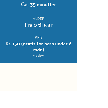
Ca. 35 minutter
ALDER
Fra 0 til 5 år
PRIS
Kr. 150 (gratis for børn under 6
mdr.)
+ gebyr
HOLD DIG OPDATERET
BELLEVUE TEATRET
Strandvejen 451​
2930 Klampenborg
Administration: