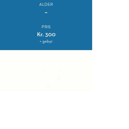
ALDER
–
PRIS
Kr. 300
+ gebyr
HOLD DIG OPDATERET
BELLEVUE TEATRET
Strandvejen 451​
2930 Klampenborg
Administration:
39 63 49 00 (hverdage 10 - 14)
BILLETTELEFON