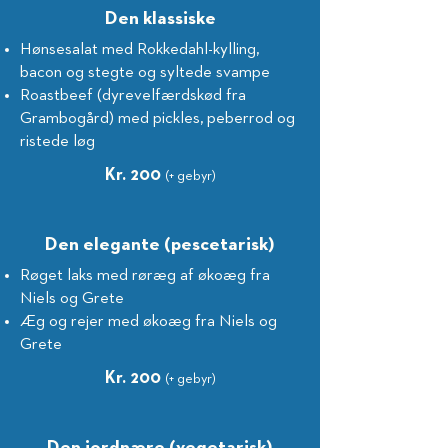
Den klassiske
Hønsesalat med Rokkedahl-kylling,
bacon og stegte og syltede svampe
Roastbeef (dyrevelfærdskød fra
Grambogård) med pickles, peberrod og
ristede løg
Kr. 200
(+ gebyr)
Den elegante (pescetarisk)
Røget laks med røræg af økoæg fra
Niels og Grete
Æg og rejer med økoæg fra Niels og
Grete
Kr. 200
(+ gebyr)
Den jordnære (vegetarisk)