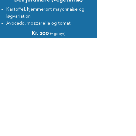
Kartoffel, hjemmerørt mayonnaise og
løgvariation
Avocado, mozzarella og tomat
Kr. 200
(+ gebyr)
Køb smørrebrød