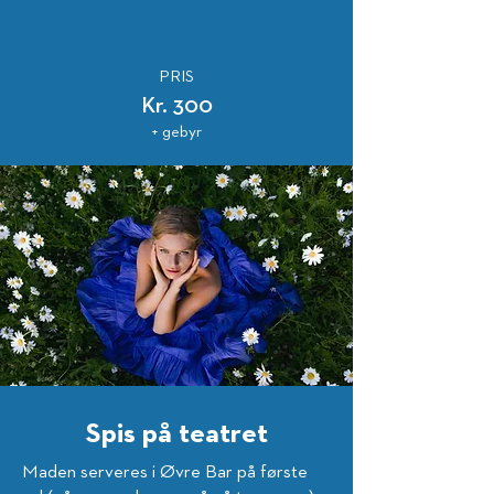
PRIS
Kr. 300
+ gebyr
Spis på teatret
Maden serveres i Øvre Bar på første