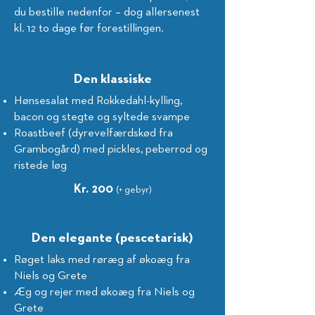
du bestille nedenfor – dog allersenest
kl. 12 to dage før forestillingen
.
Den klassiske
Hønsesalat med Rokkedahl-kylling,
bacon og stegte og syltede svampe
Roastbeef (dyrevelfærdskød fra
Grambogård) med pickles, peberrod og
ristede løg
Kr. 200
(+ gebyr)
Den elegante (pescetarisk)
Røget laks med røræg af økoæg fra
Niels og Grete
Æg og rejer med økoæg fra Niels og
Grete