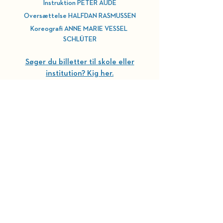
Instruktion PETER AUDE
Oversættelse HALFDAN RASMUSSEN
Koreografi ANNE MARIE VESSEL 
SCHLÜTER
Søger du billetter til skole eller
institution? Kig her.
HOLD DIG OPDATERET
BELLEVUE TEATRET
Strandvejen 451​