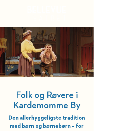
Kurv
Folk og Røvere i
Kardemomme By
Den allerhyggeligste tradition
med børn og børnebørn – for