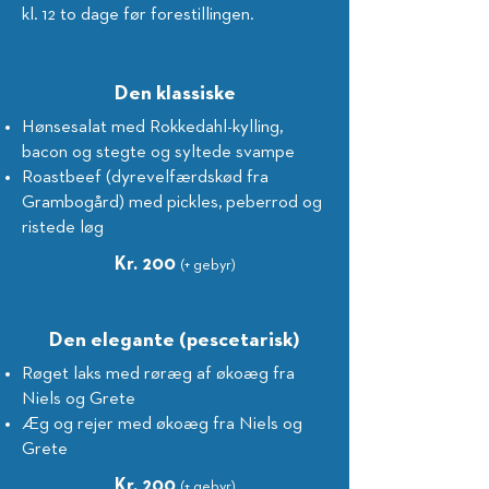
kl. 12 to dage før forestillingen
.
Den klassiske
Hønsesalat med Rokkedahl-kylling,
bacon og stegte og syltede svampe
Roastbeef (dyrevelfærdskød fra
Grambogård) med pickles, peberrod og
ristede løg
Kr. 200
(+ gebyr)
Den elegante (pescetarisk)
Røget laks med røræg af økoæg fra
Niels og Grete
Æg og rejer med økoæg fra Niels og
Grete
Kr. 200
(+ gebyr)