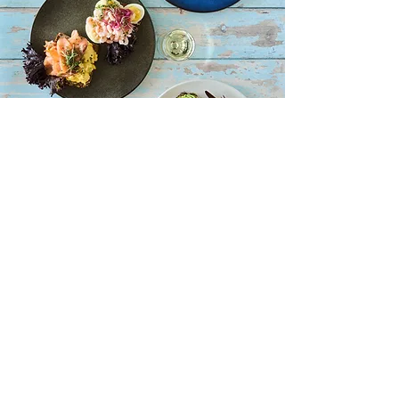
HOLD DIG OPDATERET
BELLEVUE TEATRET
Strandvejen 451​
2930 Klampenborg
Administration:
39 63 49 00 (hverdage 10 - 14)