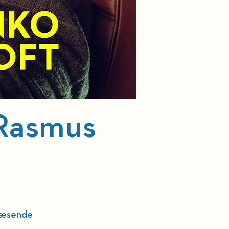
Rasmus
læsende 