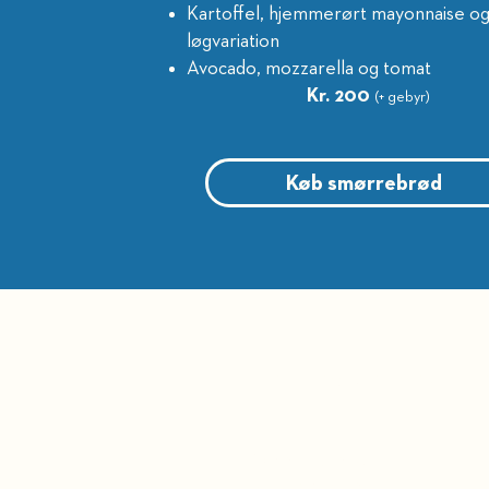
Kartoffel, hjemmerørt mayonnaise o
løgvariation
Avocado, mozzarella og tomat
Kr. 200
(+ gebyr)
Køb smørrebrød
BELLEVUE TEATR
Strandvejen 451​
2930 Klampenborg