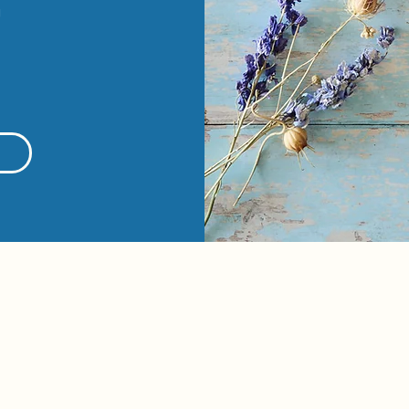
g
ET
HOLD DIG 