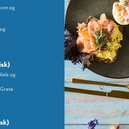
acon og
 og
isk)
iels og
 Grete
sk)