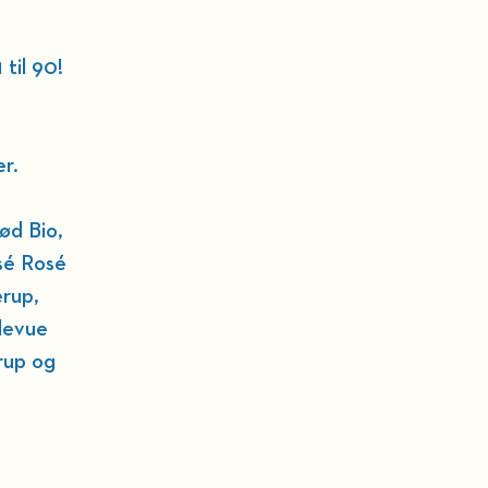
til 90! 
r. 
ød Bio, 
sé Rosé 
rup, 
levue 
rup og 