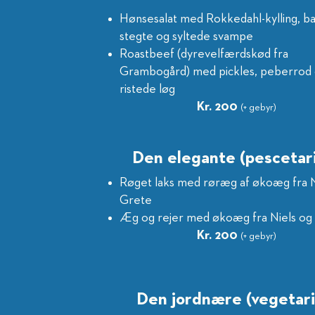
Hønsesalat med Rokkedahl-kylling, b
stegte og syltede svampe
Roastbeef (dyrevelfærdskød fra
Grambogård) med pickles, peberrod
ristede løg
Kr. 200
(+ gebyr)
Den elegante (pescetar
Røget laks med røræg af økoæg fra N
Grete
Æg og rejer med økoæg fra Niels og
Kr. 200
(+ gebyr)
Den jordnære (vegetari