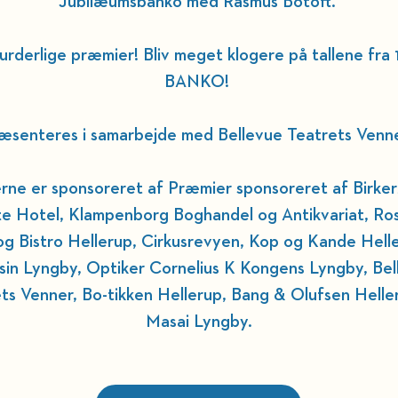
Jubilæumsbanko med Rasmus Botoft. 
urderlige præmier! Bliv meget klogere på tallene fra 1 
BANKO! 
æsenteres i samarbejde med Bellevue Teatrets Venne
ne er sponsoreret af Præmier sponsoreret af Birker
e Hotel, Klampenborg Boghandel og Antikvariat, Ro
og Bistro Hellerup, Cirkusrevyen, Kop og Kande Helle
in Lyngby, Optiker Cornelius K Kongens Lyngby, Bel
ts Venner, Bo-tikken Hellerup, Bang & Olufsen Helle
Masai Lyngby.