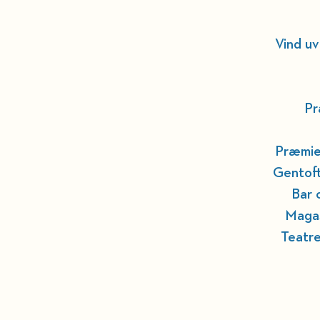
Vind uv
Pr
Præmier
Gentoft
Bar 
Magas
Teatre