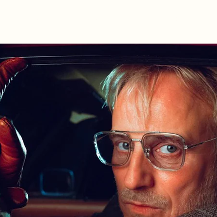
r
Billetter
Teatret
Merchandise
Kontakt
Presse
Ve