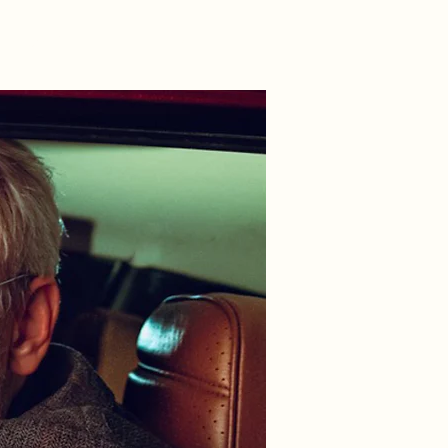
nneforening
Kurv