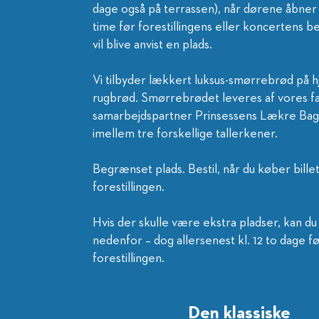
dage også på terrassen), når dørene åbner
time før forestillingens eller koncertens b
vil blive anvist en plads.
Vi tilbyder lækkert luksus-smørrebrød på
rugbrød. Smørrebrødet leveres af vores f
samarbejdspartner Prinsessens Lækre Bag
imellem tre forskellige tallerkener.
Begrænset plads. Bestil, når du køber billet 
forestillingen.
Hvis der skulle være ekstra pladser, kan du 
nedenfor – dog allersenest kl. 12 to dage f
forestillingen
.
Den klassiske