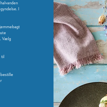
 halvanden
egyndelse. I
 hjemmebagt
aste
. Vælg
til
bestille
ør