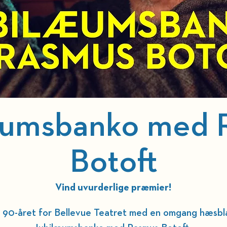
æumsbanko med 
Botoft
Vind uvurderlige præmier!
er 90-året for Bellevue Teatret med en omgang hæsb