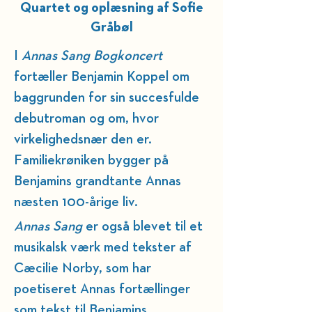
Quartet og oplæsning af Sofie
Gråbøl
I 
Annas Sang Bogkoncert
fortæller Benjamin Koppel om 
baggrunden for sin succesfulde 
debutroman og om, hvor 
virkelighedsnær den er. 
Familiekrøniken bygger 
på 
Benjamins grandtante Annas 
næsten 100-årige liv
. 
Annas Sang
 er også blevet til et 
musikalsk værk med tekster af 
Cæcilie Norby, som har 
poetiseret Annas fortællinger 
som tekst til Benjamins 