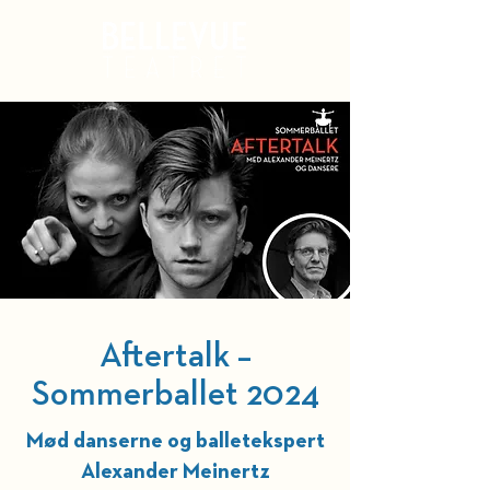
Kurv
Aftertalk –
Sommerballet 2024
Mød danserne og balletekspert
Alexander Meinertz