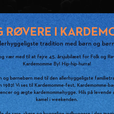
G RØVERE I KARDEM
lerhyggeligste tradition med børn og bø
g vær med til at fejre 45. årsjubilæet for Folk og Rø
Kardemomme By! Hip-hip-hurra!
 og børnebørn med til den allerhyggeligste familietra
n 1982! Vi ses til Kardemomme-fest, Kardemomme-bag
rencer og ægte kardemommehygge. Hils på levende 
kamel i weekenden.
le de rare, skøre og hyggelige indbyggere i den magisk