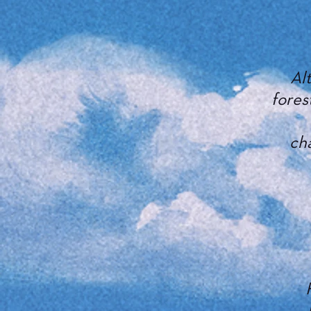
Al
fores
ch