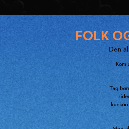
FOLK O
Den al
Kom o
Tag børn
side
konkur
Mød al