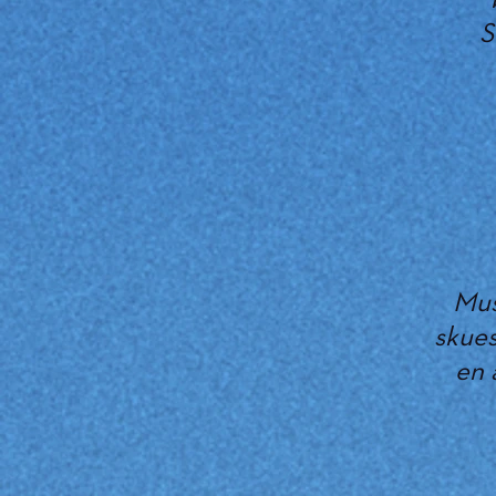
S
Mus
skues
en 