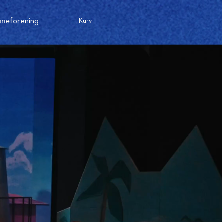
nneforening
Kurv