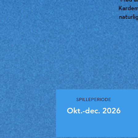
Kardemo
naturli
SPILLEPERIODE
Okt.-dec. 2026