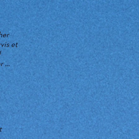
her
vis et
d
r …
t