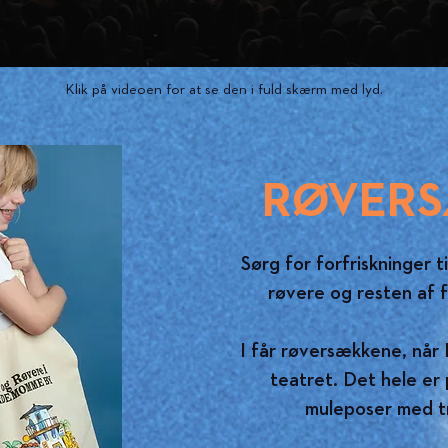
Klik på videoen for at se den i fuld skærm med lyd.
RØVER
Sørg for forfriskninger t
røvere og resten af f
I får røversækkene, når 
teatret. Det hele er 
muleposer med t