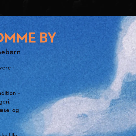
OMME BY
rnebørn
vere i
dition –
eri,
æsel og
e lille