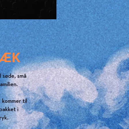
SÆK
il søde, små
amilien.
I kommer til
pakket i
ryk.