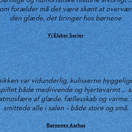
barnlige og humoristiske historie alvorligt ..
om forælder må det være skønt at overvæ
den glæde, det bringer hos børnene
Vi Elsker Serier
ikken var vidunderlig, kulisserne hyggelig
pillet både medrivende og hjertevarmt … 
atmosfære af glæde, fællesskab og varme,
smittede alle i salen – både store og små.
Børnenes Aarhus