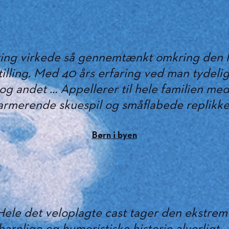
ting virkede så gennemtænkt omkring den 
tilling. Med 40 års erfaring ved man tydelig
og andet … Appellerer til hele familien me
armerende skuespil og småflabede replikke
Børn i byen
Hele det veloplagte cast tager den ekstrem