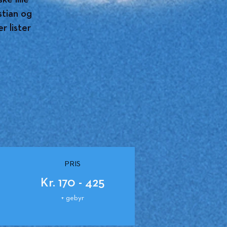
stian og
r lister
PRIS
Kr. 170 - 425
+ gebyr