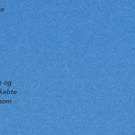
.
re
e og
skabte
 som